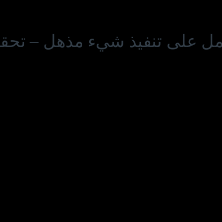
عمل على تنفيذ شيء مذهل – تحقق 