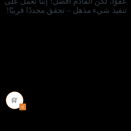
عفوًا، لكن القادم أفضل! إننا نعمل على
تنفيذ شيء مذهل – تحقق مجددًا قريبًا!
0