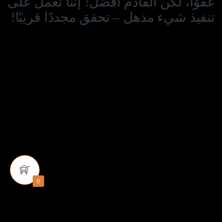
عفوًا، لكن القادم أفضل! إننا نعمل على
تنفيذ شيء مذهل – تحقق مجددًا قريبًا!
0