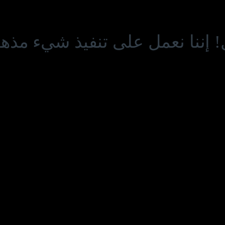
! إننا نعمل على تنفيذ شيء مذهل 