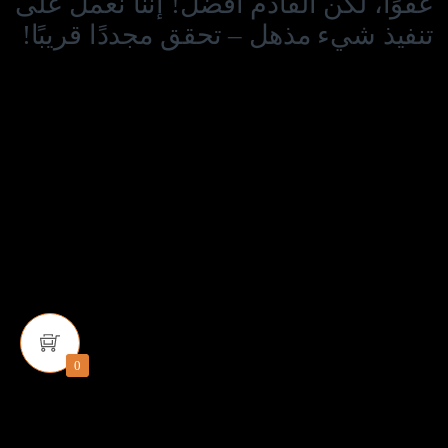
عفوًا، لكن القادم أفضل! إننا نعمل على
تنفيذ شيء مذهل – تحقق مجددًا قريبًا!
0