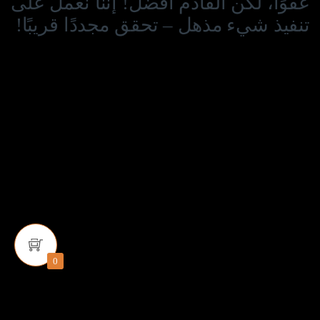
عفوًا، لكن القادم أفضل! إننا نعمل على
تنفيذ شيء مذهل – تحقق مجددًا قريبًا!
0