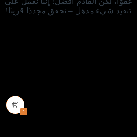
عفوًا، لكن القادم أفضل! إننا نعمل على
تنفيذ شيء مذهل – تحقق مجددًا قريبًا!
0