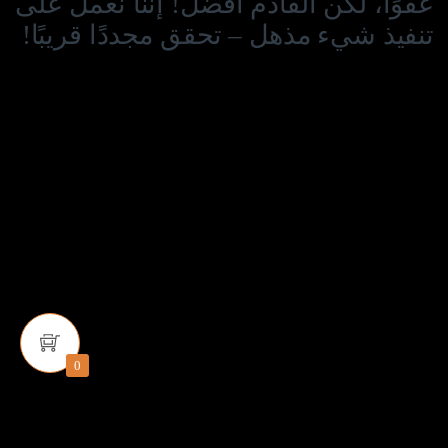
عفوًا، لكن القادم أفضل! إننا نعمل على
تنفيذ شيء مذهل – تحقق مجددًا قريبًا!
0