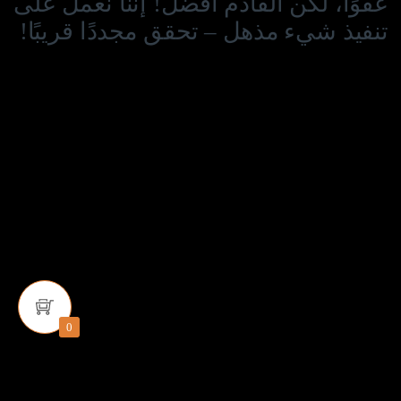
عفوًا، لكن القادم أفضل! إننا نعمل على
تنفيذ شيء مذهل – تحقق مجددًا قريبًا!
0