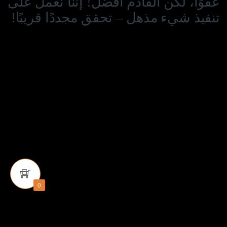
عفوًا، لكن القادم أفضل! إننا نعمل على
تنفيذ شيء مذهل – تحقق مجددًا قريبًا!
0