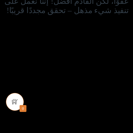
عفوًا، لكن القادم أفضل! إننا نعمل على
تنفيذ شيء مذهل – تحقق مجددًا قريبًا!
0