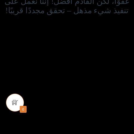
عفوًا، لكن القادم أفضل! إننا نعمل على
تنفيذ شيء مذهل – تحقق مجددًا قريبًا!
0