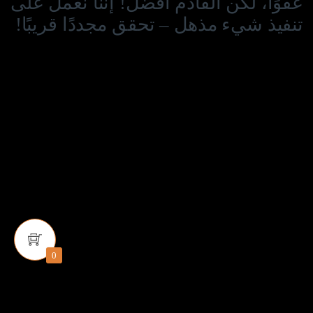
عفوًا، لكن القادم أفضل! إننا نعمل على
تنفيذ شيء مذهل – تحقق مجددًا قريبًا!
0