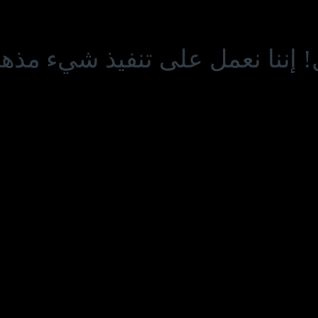
! إننا نعمل على تنفيذ شيء مذهل 