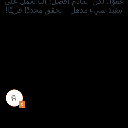
عفوًا، لكن القادم أفضل! إننا نعمل على
تنفيذ شيء مذهل – تحقق مجددًا قريبًا!
0