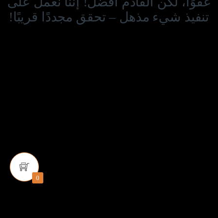
عفوًا، لكن القادم أفضل! إننا نعمل على
تنفيذ شيء مذهل – تحقق مجددًا قريبًا!
0