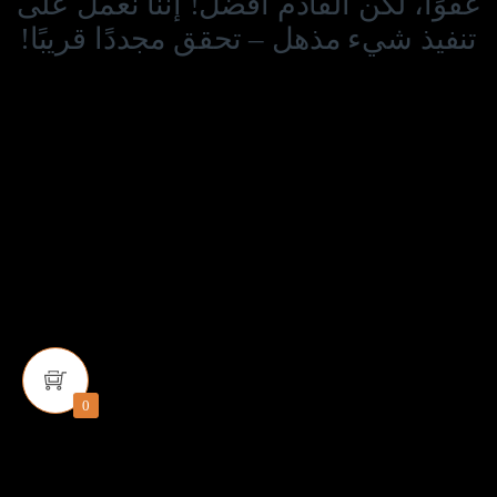
عفوًا، لكن القادم أفضل! إننا نعمل على
تنفيذ شيء مذهل – تحقق مجددًا قريبًا!
0