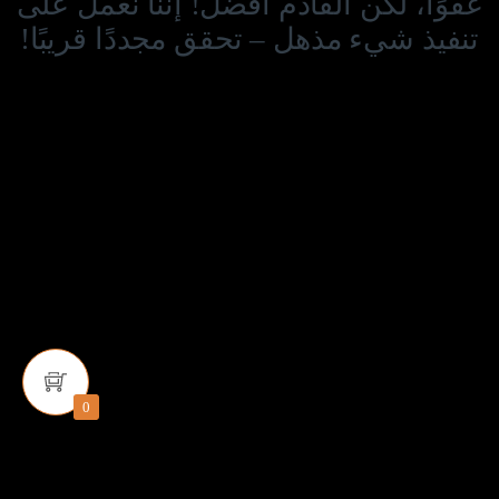
عفوًا، لكن القادم أفضل! إننا نعمل على
تنفيذ شيء مذهل – تحقق مجددًا قريبًا!
0