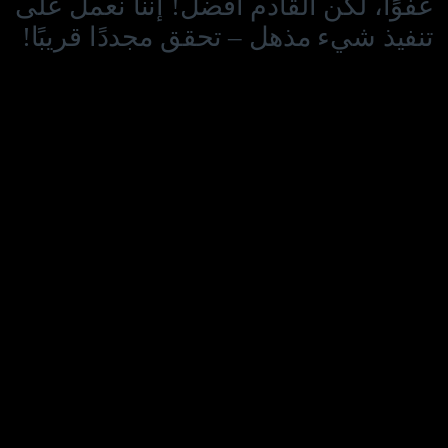
عفوًا، لكن القادم أفضل! إننا نعمل على
تنفيذ شيء مذهل – تحقق مجددًا قريبًا!