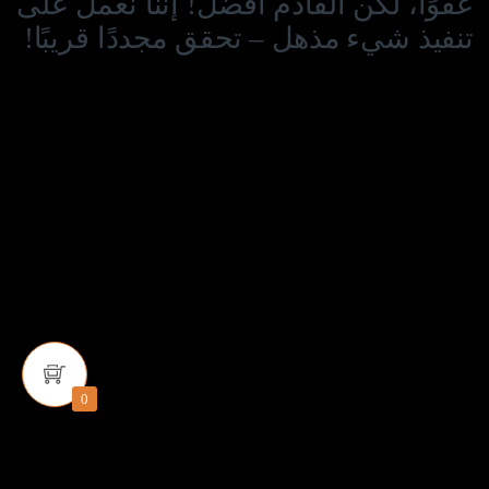
عفوًا، لكن القادم أفضل! إننا نعمل على
تنفيذ شيء مذهل – تحقق مجددًا قريبًا!
0