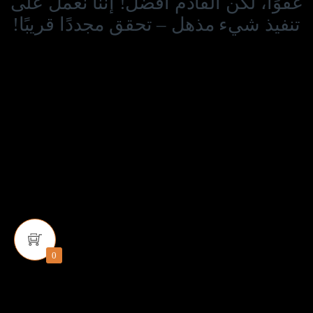
عفوًا، لكن القادم أفضل! إننا نعمل على
تنفيذ شيء مذهل – تحقق مجددًا قريبًا!
0