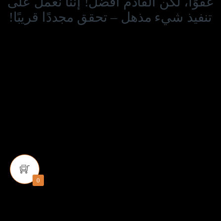
عفوًا، لكن القادم أفضل! إننا نعمل على
تنفيذ شيء مذهل – تحقق مجددًا قريبًا!
0