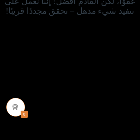
عفوًا، لكن القادم أفضل! إننا نعمل على
تنفيذ شيء مذهل – تحقق مجددًا قريبًا!
0