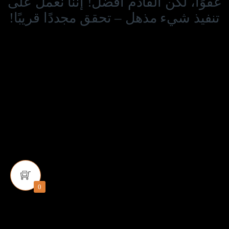
عفوًا، لكن القادم أفضل! إننا نعمل على
تنفيذ شيء مذهل – تحقق مجددًا قريبًا!
0