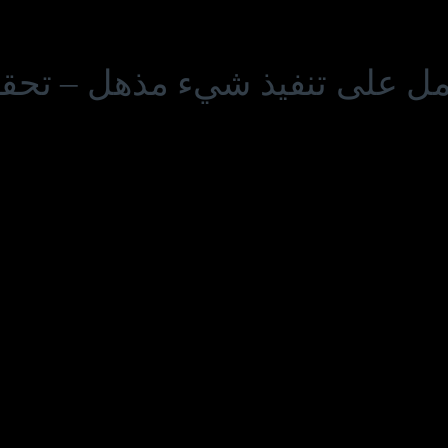
عمل على تنفيذ شيء مذهل – تحقق 