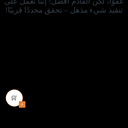
عفوًا، لكن القادم أفضل! إننا نعمل على
تنفيذ شيء مذهل – تحقق مجددًا قريبًا!
0