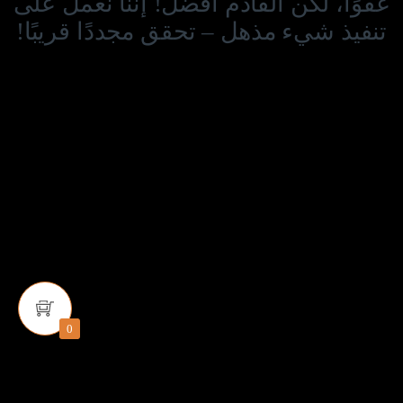
عفوًا، لكن القادم أفضل! إننا نعمل على
تنفيذ شيء مذهل – تحقق مجددًا قريبًا!
0