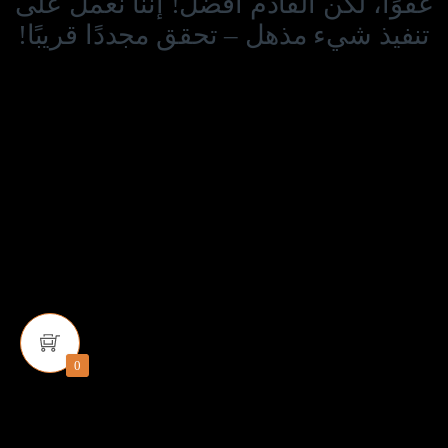
عفوًا، لكن القادم أفضل! إننا نعمل على
تنفيذ شيء مذهل – تحقق مجددًا قريبًا!
0