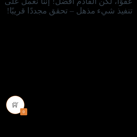
عفوًا، لكن القادم أفضل! إننا نعمل على
تنفيذ شيء مذهل – تحقق مجددًا قريبًا!
0