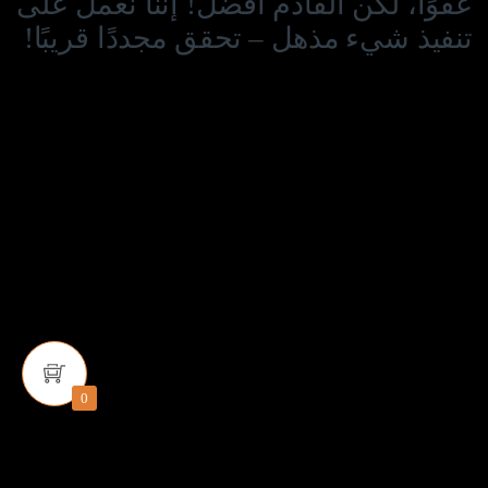
عفوًا، لكن القادم أفضل! إننا نعمل على
تنفيذ شيء مذهل – تحقق مجددًا قريبًا!
0