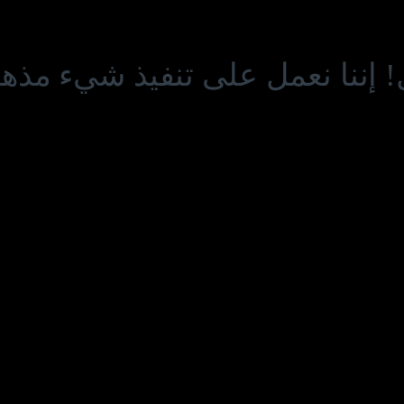
! إننا نعمل على تنفيذ شيء مذهل 