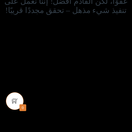
عفوًا، لكن القادم أفضل! إننا نعمل على
تنفيذ شيء مذهل – تحقق مجددًا قريبًا!
0