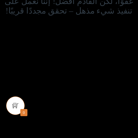
عفوًا، لكن القادم أفضل! إننا نعمل على
تنفيذ شيء مذهل – تحقق مجددًا قريبًا!
0