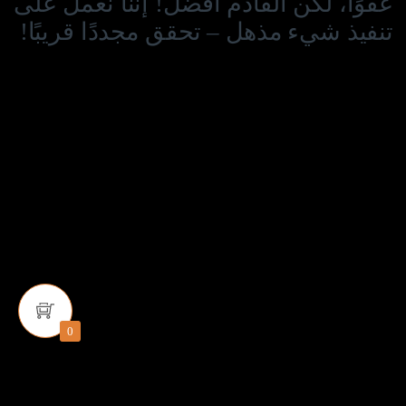
عفوًا، لكن القادم أفضل! إننا نعمل على
تنفيذ شيء مذهل – تحقق مجددًا قريبًا!
0