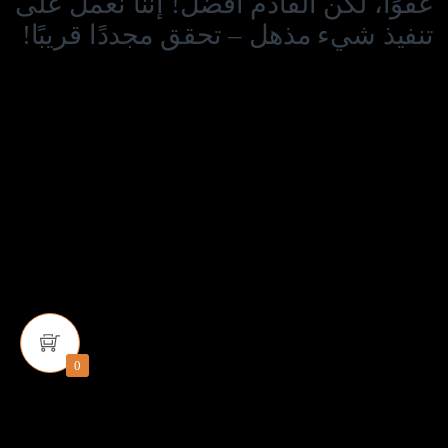
عفوًا، لكن القادم أفضل! إننا نعمل على
تنفيذ شيء مذهل – تحقق مجددًا قريبًا!
0