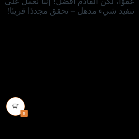
عفوًا، لكن القادم أفضل! إننا نعمل على
تنفيذ شيء مذهل – تحقق مجددًا قريبًا!
0