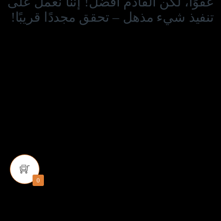
عفوًا، لكن القادم أفضل! إننا نعمل على
تنفيذ شيء مذهل – تحقق مجددًا قريبًا!
0