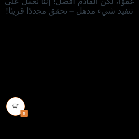
عفوًا، لكن القادم أفضل! إننا نعمل على
تنفيذ شيء مذهل – تحقق مجددًا قريبًا!
0