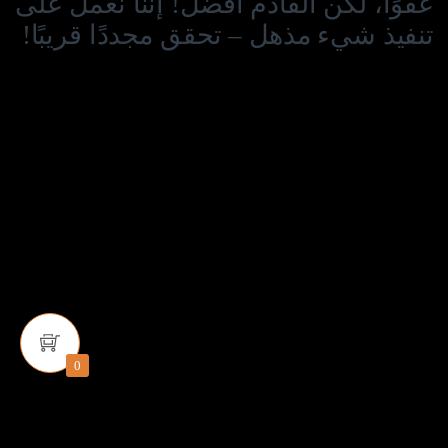
عفوًا، لكن القادم أفضل! إننا نعمل على
تنفيذ شيء مذهل – تحقق مجددًا قريبًا!
0