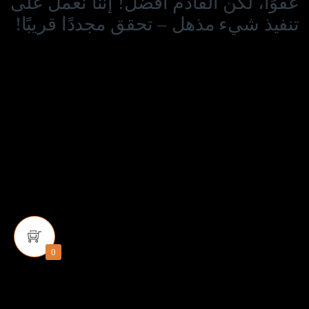
عفوًا، لكن القادم أفضل! إننا نعمل على
تنفيذ شيء مذهل – تحقق مجددًا قريبًا!
0