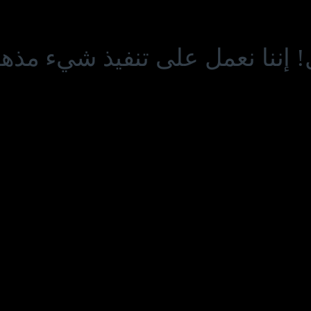
! إننا نعمل على تنفيذ شيء مذهل 