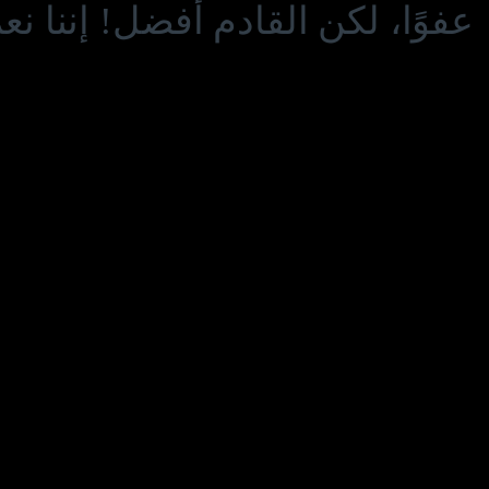
عفوًا، لكن القادم أفضل! إننا ن