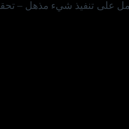
عمل على تنفيذ شيء مذهل – تحقق 